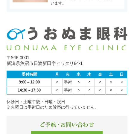
います。
〒946-0001
新潟県魚沼市日渡新田字ヒワタリ84-1
受付時間
月
火
水
木
金
土
日
9:00～12:00
○
手術
○
○
○
○
×
14:30～17:30
○
手術
○
○
○
×
×
休診日：土曜午後・日曜・祝日
※火曜日は手術日のため診察は行っていません。