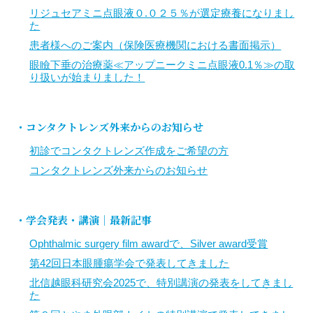
リジュセアミニ点眼液０.０２５％が選定療養になりまし
た
患者様へのご案内（保険医療機関における書面掲示）
眼瞼下垂の治療薬≪アップニークミニ点眼液0.1％≫の取
り扱いが始まりました！
・コンタクトレンズ外来からのお知らせ
初診でコンタクトレンズ作成をご希望の方
コンタクトレンズ外来からのお知らせ
・学会発表・講演｜最新記事
Ophthalmic surgery film awardで、Silver award受賞
第42回日本眼腫瘍学会で発表してきました
北信越眼科研究会2025で、特別講演の発表をしてきまし
た