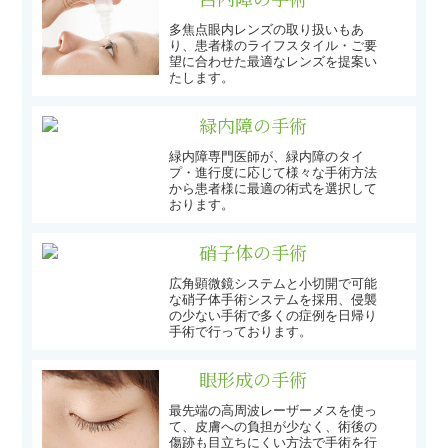
白内障の手術
多焦点眼内レンズの取り扱いもあ
り、患者様のライフスタイル・ご要
望に合わせた最適なレンズを提案い
たします。
緑内障の手術
緑内障専門医師が、緑内障のタイ
プ・進行度に応じて様々な手術方法
から患者様に最適の術式を選択して
おります。
硝子体の手術
広角顕微鏡システムと小切開で可能
な硝子体手術システムを採用、侵襲
の少ない手術で多くの症例を日帰り
手術で行っております。
眼形成の手術
最先端の高周波レーザーメスを使っ
て、皮膚への負担が少なく、術後の
傷跡も目立ちにくい方法で手術を行