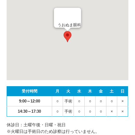
うおぬま眼科
受付時間
月
火
水
木
金
土
日
9:00～12:00
○
手術
○
○
○
○
×
14:30～17:30
○
手術
○
○
○
×
×
休診日：土曜午後・日曜・祝日
※火曜日は手術日のため診察は行っていません。